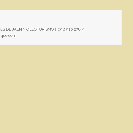
ITES DE JAÉN Y OLEOTURISMO | 698 910 278 /
utique.com