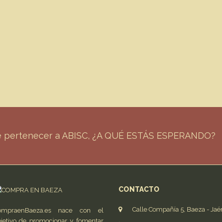
de pertenecer a ABISC, ¿A QUÉ ESTÁS ESPERANDO?
CONTACTO
Calle Compañía 5, Baeza - Jaé
ompraenBaeza.es nace con el
jetivo de promocionar y fomentar