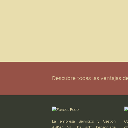
Descubre todas las ventajas 
La empresa Servicios y Gestión
C
ABISC, S.L. ha sido beneficiaria
ob