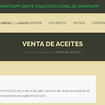
ÚNETE A NUESTRO CANAL DE WHATSAPP
INICIO
LA ASOCIACIÓN
CCA BAEZA
SOCIOS
CONVEN
VENTA DE ACEITES
Inicio
»
Socios Abisc
»
VENTA DE ACEITES
AMABLES de la tierra de Jaén. Servicio de venta de aceite en el
ionesjosemcuevas@hotmail.com