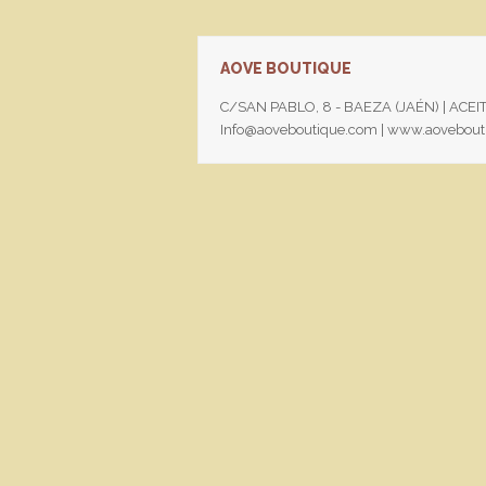
AOVE BOUTIQUE
C/SAN PABLO, 8 - BAEZA (JAÉN) | ACE
Info@aoveboutique.com | www.aovebo