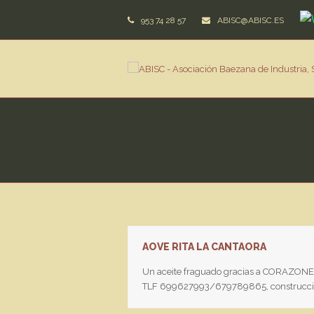
953 74 28 57
ABISC@ABISC.ES
AOVE RITA LA CANTAORA
Un aceite fraguado gracias a CORAZONES 
TLF 699627993/679789865, construcc