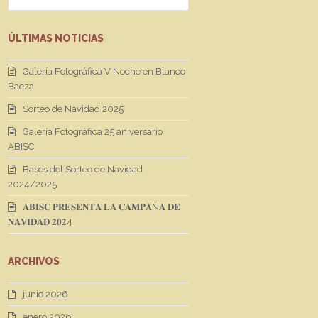
ÚLTIMAS NOTICIAS
Galería Fotográfica V Noche en Blanco
Baeza
Sorteo de Navidad 2025
Galería Fotográfica 25 aniversario
ABISC
Bases del Sorteo de Navidad
2024/2025
𝐀𝐁𝐈𝐒𝐂 𝐏𝐑𝐄𝐒𝐄𝐍𝐓𝐀 𝐋𝐀 𝐂𝐀𝐌𝐏𝐀Ñ𝐀 𝐃𝐄
𝐍𝐀𝐕𝐈𝐃𝐀𝐃 𝟐𝟎𝟐4
ARCHIVOS
junio 2026
enero 2026