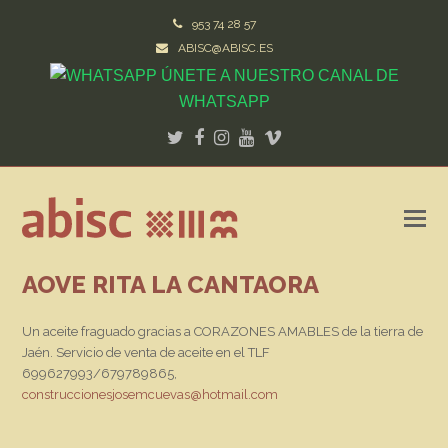
953 74 28 57
ABISC@ABISC.ES
ÚNETE A NUESTRO CANAL DE
WHATSAPP
Twitter
Facebook
Instagram
Youtube
Vimeo
AOVE RITA LA CANTAORA
Un aceite fraguado gracias a CORAZONES AMABLES de la tierra de
Jaén. Servicio de venta de aceite en el TLF
699627993/679789865,
construccionesjosemcuevas@hotmail.com