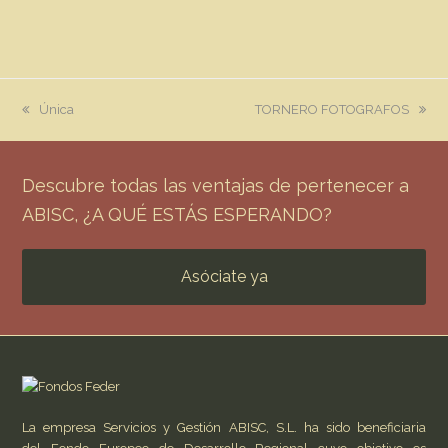
previous
next
Única
TORNERO FOTOGRAFOS
post:
post:
Descubre todas las ventajas de pertenecer a
ABISC, ¿A QUÉ ESTÁS ESPERANDO?
Asóciate ya
La empresa Servicios y Gestión ABISC, S.L. ha sido beneficiaria