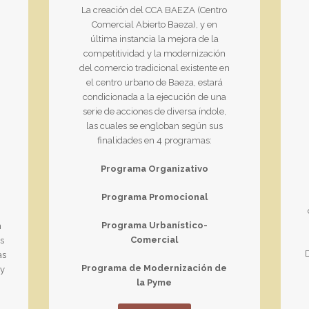
La creación del CCA BAEZA (Centro
Comercial Abierto Baeza), y en
última instancia la mejora de la
competitividad y la modernización
del comercio tradicional existente en
el centro urbano de Baeza, estará
condicionada a la ejecución de una
serie de acciones de diversa índole,
las cuales se engloban según sus
finalidades en 4 programas:
Programa Organizativo
Programa Promocional
Programa Urbanístico-
n
Comercial
os
D
as
Programa de Modernización de
ay
la Pyme