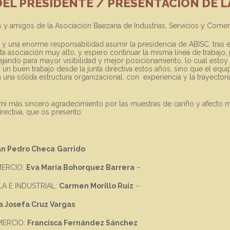
EL PRESIDENTE / PRESENTACIÓN DE L
 y amigos de la Asociación Baezana de Industrias, Servicios y Come
 y una enorme responsabilidad asumir la presidencia de ABISC, tras 
ta asociación muy alto, y espero continuar la misma línea de trabaj
bajando para mayor visibilidad y mejor posicionamiento, lo cual est
un buen trabajo desde la junta directiva estos años, sino que el equi
 una sólida estructura organizacional, con experiencia y la trayector
mi más sincero agradecimiento por las muestras de cariño y afecto mo
Directiva, que os presento:
an Pedro Checa
Garrido
MERCIO:
Eva María Bohorquez Barrera
–
LA E INDUSTRIAL:
Carmen Morillo Ruiz
–
a Josefa Cruz Vargas
MERCIO:
Francisca Fernández Sánchez