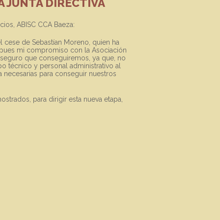
A JUNTA DIRECTIVA
rcios, ABISC CCA Baeza:
el cese de Sebastían Moreno, quien ha
o, pues mi compromiso con la Asociación
oy seguro que conseguiremos, ya que, no
po técnico y personal administrativo al
ia necesarias para conseguir nuestros
strados, para dirigir esta nueva etapa,