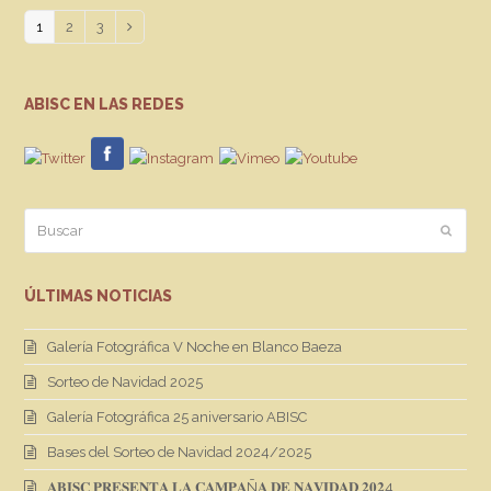
Page
Page
Page
1
2
3
Siguiente
ABISC EN LAS REDES
Buscar
Enviar
ÚLTIMAS NOTICIAS
Galería Fotográfica V Noche en Blanco Baeza
Sorteo de Navidad 2025
Galería Fotográfica 25 aniversario ABISC
Bases del Sorteo de Navidad 2024/2025
𝐀𝐁𝐈𝐒𝐂 𝐏𝐑𝐄𝐒𝐄𝐍𝐓𝐀 𝐋𝐀 𝐂𝐀𝐌𝐏𝐀Ñ𝐀 𝐃𝐄 𝐍𝐀𝐕𝐈𝐃𝐀𝐃 𝟐𝟎𝟐4