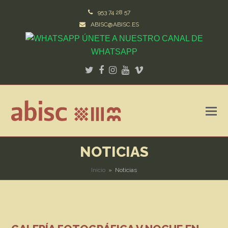
953 74 28 57
ABISC@ABISC.ES
ÚNETE A NUESTRO CANAL DE
WHATSAPP
Twitter
Facebook
Instagram
Youtube
Vimeo
NOTICIAS
Inicio
»
Noticias