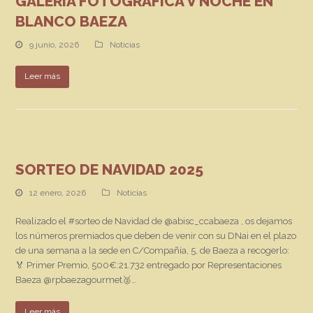
GALERÍA FOTOGRÁFICA V NOCHE EN
BLANCO BAEZA
9 junio, 2026
Noticias
Leer más
SORTEO DE NAVIDAD 2025
12 enero, 2026
Noticias
Realizado el #sorteo de Navidad de @abisc_ccabaeza , os dejamos
los números premiados que deben de venir con su DNai en el plazo
de una semana a la sede en C/Compañía, 5, de Baeza a recogerlo:
🏅 Primer Premio, 500€:21.732 entregado por Representaciones
Baeza @rpbaezagourmet🥈…
Leer más