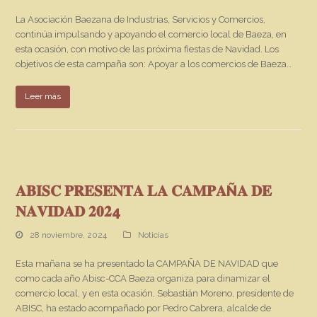
La Asociación Baezana de Industrias, Servicios y Comercios,
continúa impulsando y apoyando el comercio local de Baeza, en
esta ocasión, con motivo de las próxima fiestas de Navidad. Los
objetivos de esta campaña son: Apoyar a los comercios de Baeza…
Leer más
𝐀𝐁𝐈𝐒𝐂 𝐏𝐑𝐄𝐒𝐄𝐍𝐓𝐀 𝐋𝐀 𝐂𝐀𝐌𝐏𝐀Ñ𝐀 𝐃𝐄
𝐍𝐀𝐕𝐈𝐃𝐀𝐃 𝟐𝟎𝟐4
28 noviembre, 2024
Noticias
Esta mañana se ha presentado la CAMPAÑA DE NAVIDAD que
como cada año Abisc-CCA Baeza organiza para dinamizar el
comercio local, y en esta ocasión, Sebastián Moreno, presidente de
ABISC, ha estado acompañado por Pedro Cabrera, alcalde de