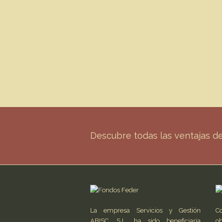
Descubre todas las ventajas 
La empresa Servicios y Gestión
C
ABISC, S.L. ha sido beneficiaria
ob