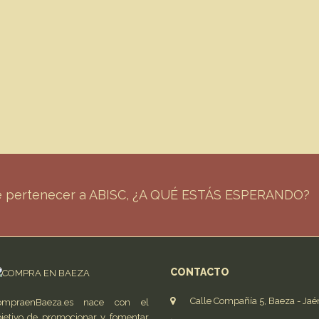
de pertenecer a ABISC, ¿A QUÉ ESTÁS ESPERANDO?
CONTACTO
Calle Compañía 5, Baeza - Jaé
ompraenBaeza.es nace con el
jetivo de promocionar y fomentar