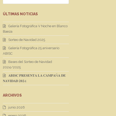
ÚLTIMAS NOTICIAS
Galería Fotográfica V Noche en Blanco
Baeza
Sorteo de Navidad 2025
Galería Fotográfica 25 aniversario
ABISC
Bases del Sorteo de Navidad
2024/2025
𝐀𝐁𝐈𝐒𝐂 𝐏𝐑𝐄𝐒𝐄𝐍𝐓𝐀 𝐋𝐀 𝐂𝐀𝐌𝐏𝐀Ñ𝐀 𝐃𝐄
𝐍𝐀𝐕𝐈𝐃𝐀𝐃 𝟐𝟎𝟐4
ARCHIVOS
junio 2026
enero 2026