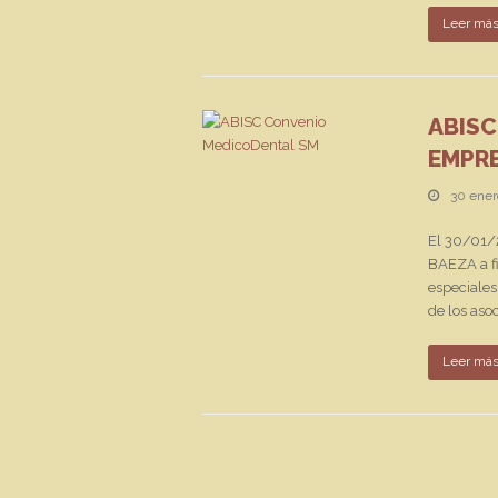
Leer má
ABISC
EMPRE
30 ener
El 30/01/
BAEZA a fi
especiales
de los aso
Leer má