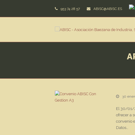
953 74 28 57
ABISC@ABISC.ES
A
30 ener
El 30/01/2
ofrecer a 
convenio e
Datos…