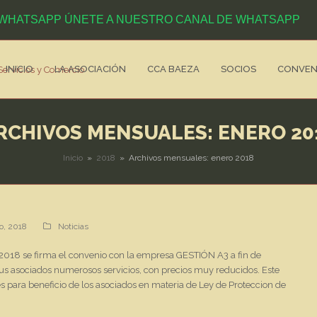
ÚNETE A NUESTRO CANAL DE WHATSAPP
INICIO
LA ASOCIACIÓN
CCA BAEZA
SOCIOS
CONVEN
RCHIVOS MENSUALES: ENERO 20
Inicio
»
2018
»
Archivos mensuales: enero 2018
o, 2018
Noticias
018 se firma el convenio con la empresa GESTIÓN A3 a fin de
sus asociados numerosos servicios, con precios muy reducidos. Este
s para beneficio de los asociados en materia de Ley de Proteccion de