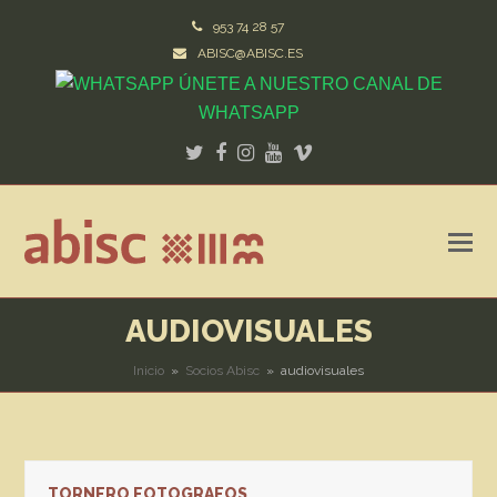
953 74 28 57
ABISC@ABISC.ES
ÚNETE A NUESTRO CANAL DE
WHATSAPP
Twitter
Facebook
Instagram
Youtube
Vimeo
AUDIOVISUALES
Inicio
»
Socios Abisc
»
audiovisuales
TORNERO FOTOGRAFOS