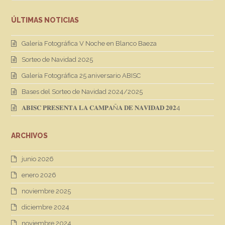
ÚLTIMAS NOTICIAS
Galería Fotográfica V Noche en Blanco Baeza
Sorteo de Navidad 2025
Galería Fotográfica 25 aniversario ABISC
Bases del Sorteo de Navidad 2024/2025
𝐀𝐁𝐈𝐒𝐂 𝐏𝐑𝐄𝐒𝐄𝐍𝐓𝐀 𝐋𝐀 𝐂𝐀𝐌𝐏𝐀Ñ𝐀 𝐃𝐄 𝐍𝐀𝐕𝐈𝐃𝐀𝐃 𝟐𝟎𝟐4
ARCHIVOS
junio 2026
enero 2026
noviembre 2025
diciembre 2024
noviembre 2024