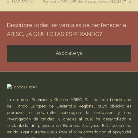
previous
next
UAS SPAIN
Bocatería DELUXE Hamburguesería ANALUZ
post:
post:
Descubre todas las ventajas de pertenecer a
ABISC, ¿A QUÉ ESTÁS ESPERANDO?
Asóciate ya
La empresa Servicios y Gestión ABISC, S.L. ha sido beneficiaria
del Fondo Europeo de Desarrollo Regional cuyo objetivo es
promover el desarrollo tecnológico, la innovación y una
investigación de calidad, y gracias al cual ha desarrollado e
implantado un proyecto de Business Analytics. Esta acción ha
tenido lugar durante 2020. Para ello ha contado con el apoyo del