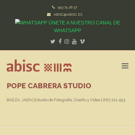
953 74 28 57
ABISC@ABISC.ES
ÚNETE A NUESTRO CANAL DE
WHATSAPP
Twitter
Facebook
Instagram
Youtube
Vimeo
POPE CABRERA STUDIO
BAEZA, JAEN | Estudio de Fotografía, Diseño y Vídeo | 667 221 493