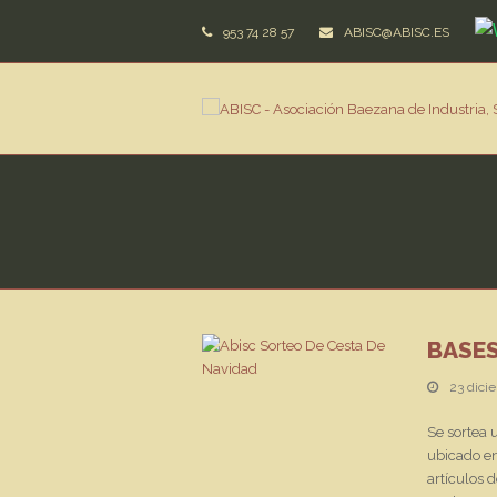
953 74 28 57
ABISC@ABISC.ES
BASES
23 dici
Se sortea
ubicado en
artículos 