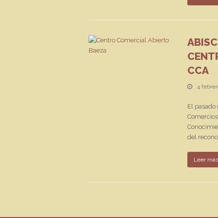
ABIS
CENTR
CCA
4 febrer
El pasado 
Comercios,
Conocimien
del recon
Leer má