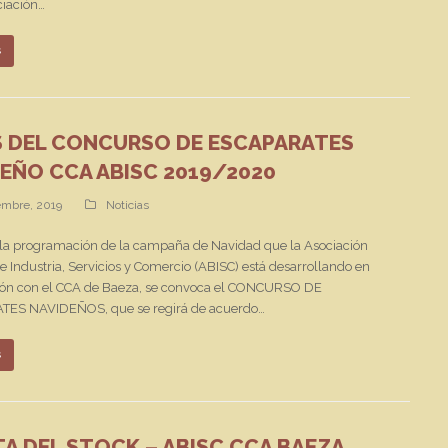
ciación…
s
S DEL CONCURSO DE ESCAPARATES
EÑO CCA ABISC 2019/2020
embre, 2019
Noticias
 la programación de la campaña de Navidad que la Asociación
 Industria, Servicios y Comercio (ABISC) está desarrollando en
ión con el CCA de Baeza, se convoca el CONCURSO DE
ES NAVIDEÑOS, que se regirá de acuerdo…
s
STA DEL STOCK – ABISC CCA BAEZA