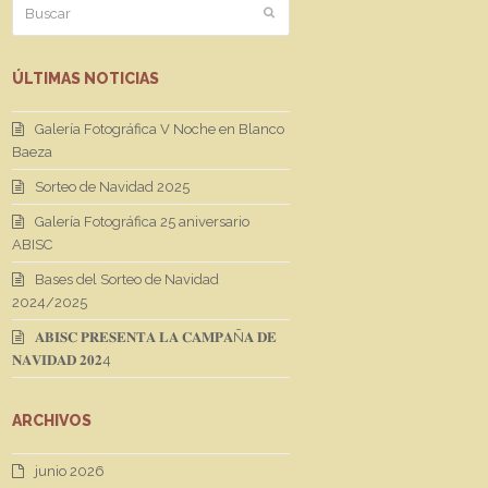
Buscar
Enviar
ÚLTIMAS NOTICIAS
Galería Fotográfica V Noche en Blanco
Baeza
Sorteo de Navidad 2025
Galería Fotográfica 25 aniversario
ABISC
Bases del Sorteo de Navidad
2024/2025
𝐀𝐁𝐈𝐒𝐂 𝐏𝐑𝐄𝐒𝐄𝐍𝐓𝐀 𝐋𝐀 𝐂𝐀𝐌𝐏𝐀Ñ𝐀 𝐃𝐄
𝐍𝐀𝐕𝐈𝐃𝐀𝐃 𝟐𝟎𝟐4
ARCHIVOS
junio 2026