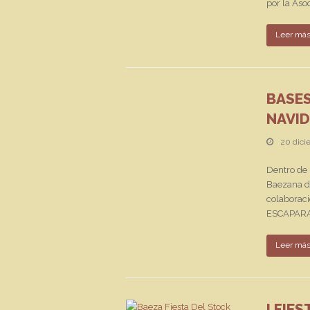
por la Aso
Leer má
BASE
NAVID
20 dici
Dentro de
Baezana de
colaborac
ESCAPARAT
Leer má
I FIE