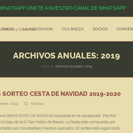
ÚNETE A NUESTRO CANAL DE WHATSAPP
INICIO
LA ASOCIACIÓN
CCA BAEZA
SOCIOS
CONVEN
ARCHIVOS ANUALES: 2019
Inicio
»
Archivos anuales: 2019
 SORTEO CESTA DE NAVIDAD 2019-2020
embre, 2019
Noticias
 una GRAN CESTA DE NAVIDAD expuesta en el escaparate “Parrilla”
 lo bajo de la C/San Pablo de Baeza. La Cesta está compuesta por
donados por los establecimientos asociados. El sorteo está organizado