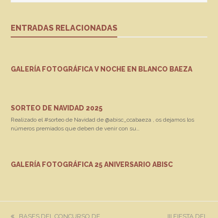
ENTRADAS RELACIONADAS
GALERÍA FOTOGRÁFICA V NOCHE EN BLANCO BAEZA
SORTEO DE NAVIDAD 2025
Realizado el #sorteo de Navidad de @abisc_ccabaeza , os dejamos los
números premiados que deben de venir con su…
GALERÍA FOTOGRÁFICA 25 ANIVERSARIO ABISC
previous
next
BASES DEL CONCURSO DE
III FIESTA DEL