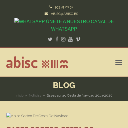
953 74 28 57
ABISC@ABISC.ES
ÚNETE A NUESTRO CANAL DE
WHATSAPP
Twitter
Facebook
Instagram
Youtube
Vimeo
BLOG
Inicio
»
Noticias
»
Bases sorteo Cesta de Navidad 2019-2020