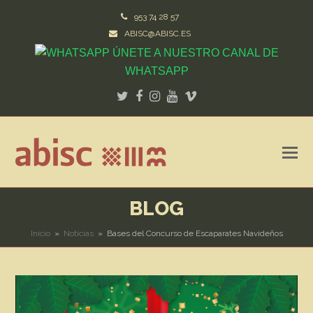
953 74 28 57
ABISC@ABISC.ES
ÚNETE A NUESTRO CANAL DE
WHATSAPP
Twitter
Facebook
Instagram
Youtube
Vimeo
BLOG
Inicio
»
Noticias
»
Bases del Concurso de Escaparates Navideños