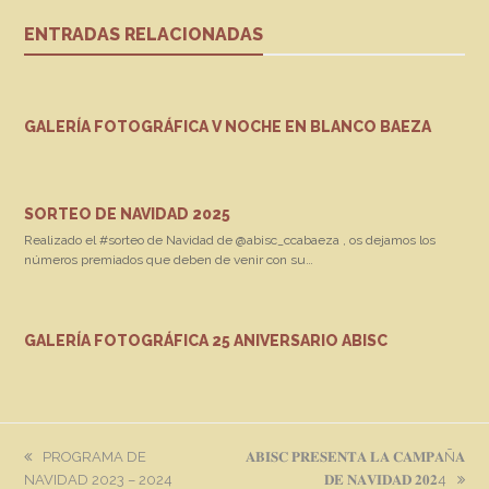
ENTRADAS RELACIONADAS
GALERÍA FOTOGRÁFICA V NOCHE EN BLANCO BAEZA
SORTEO DE NAVIDAD 2025
Realizado el #sorteo de Navidad de @abisc_ccabaeza , os dejamos los
números premiados que deben de venir con su…
GALERÍA FOTOGRÁFICA 25 ANIVERSARIO ABISC
previous
next
PROGRAMA DE
𝐀𝐁𝐈𝐒𝐂 𝐏𝐑𝐄𝐒𝐄𝐍𝐓𝐀 𝐋𝐀 𝐂𝐀𝐌𝐏𝐀Ñ𝐀
post:
post:
NAVIDAD 2023 – 2024
𝐃𝐄 𝐍𝐀𝐕𝐈𝐃𝐀𝐃 𝟐𝟎𝟐4