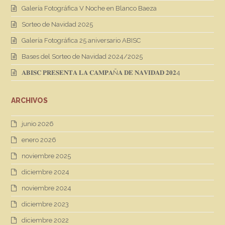
Galería Fotográfica V Noche en Blanco Baeza
Sorteo de Navidad 2025
Galería Fotográfica 25 aniversario ABISC
Bases del Sorteo de Navidad 2024/2025
𝐀𝐁𝐈𝐒𝐂 𝐏𝐑𝐄𝐒𝐄𝐍𝐓𝐀 𝐋𝐀 𝐂𝐀𝐌𝐏𝐀Ñ𝐀 𝐃𝐄 𝐍𝐀𝐕𝐈𝐃𝐀𝐃 𝟐𝟎𝟐4
ARCHIVOS
junio 2026
enero 2026
noviembre 2025
diciembre 2024
noviembre 2024
diciembre 2023
diciembre 2022