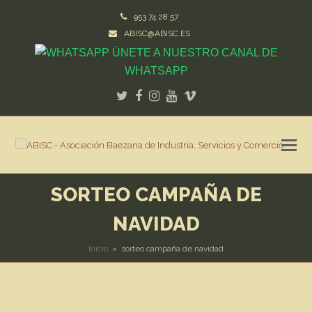
953 74 28 57
ABISC@ABISC.ES
ÚNETE A NUESTRO CANAL DE
WHATSAPP
Twitter
Facebook
Instagram
Youtube
Vimeo
SORTEO CAMPAÑA DE
NAVIDAD
Inicio
»
sorteo campaña de navidad