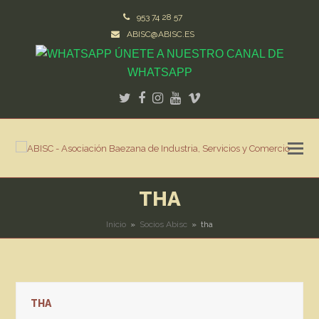
953 74 28 57
ABISC@ABISC.ES
ÚNETE A NUESTRO CANAL DE
WHATSAPP
Twitter
Facebook
Instagram
Youtube
Vimeo
THA
Inicio
»
Socios Abisc
»
tha
THA