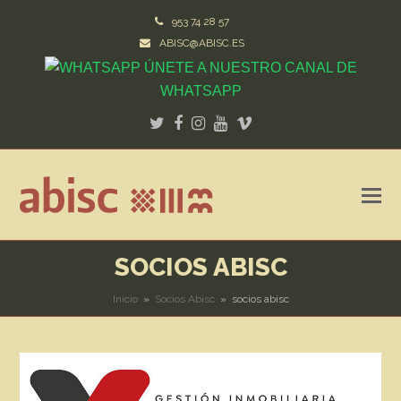
953 74 28 57
ABISC@ABISC.ES
ÚNETE A NUESTRO CANAL DE
WHATSAPP
Twitter
Facebook
Instagram
Youtube
Vimeo
SOCIOS ABISC
Inicio
»
Socios Abisc
»
socios abisc