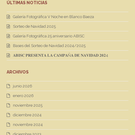
ÚLTIMAS NOTICIAS
Galería Fotográfica V Noche en Blanco Baeza
Sorteo de Navidad 2025
Galería Fotográfica 25 aniversario ABISC
Bases del Sorteo de Navidad 2024/2025
𝐀𝐁𝐈𝐒𝐂 𝐏𝐑𝐄𝐒𝐄𝐍𝐓𝐀 𝐋𝐀 𝐂𝐀𝐌𝐏𝐀Ñ𝐀 𝐃𝐄 𝐍𝐀𝐕𝐈𝐃𝐀𝐃 𝟐𝟎𝟐4
ARCHIVOS
junio 2026
enero 2026
noviembre 2025
diciembre 2024
noviembre 2024
diciembre 2023