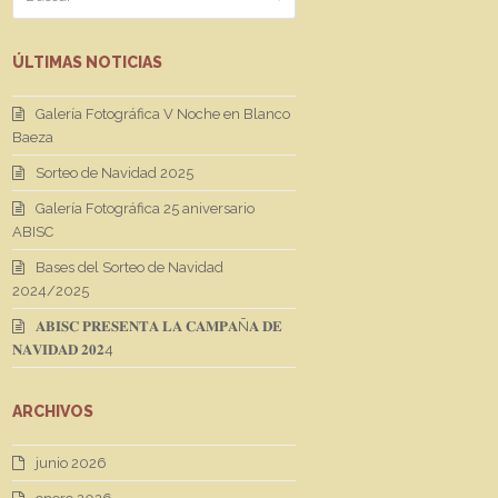
ÚLTIMAS NOTICIAS
Galería Fotográfica V Noche en Blanco
Baeza
Sorteo de Navidad 2025
Galería Fotográfica 25 aniversario
ABISC
Bases del Sorteo de Navidad
2024/2025
𝐀𝐁𝐈𝐒𝐂 𝐏𝐑𝐄𝐒𝐄𝐍𝐓𝐀 𝐋𝐀 𝐂𝐀𝐌𝐏𝐀Ñ𝐀 𝐃𝐄
𝐍𝐀𝐕𝐈𝐃𝐀𝐃 𝟐𝟎𝟐4
ARCHIVOS
junio 2026