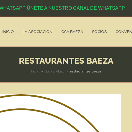
ÚNETE A NUESTRO CANAL DE WHATSAPP
INICIO
LA ASOCIACIÓN
CCA BAEZA
SOCIOS
CONVEN
RESTAURANTES BAEZA
Inicio
»
Socios Abisc
»
restaurantes baeza