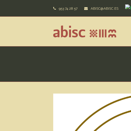
953 74 28 57
ABISC@ABISC.ES