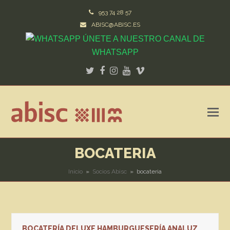
953 74 28 57
ABISC@ABISC.ES
ÚNETE A NUESTRO CANAL DE
WHATSAPP
Twitter
Facebook
Instagram
Youtube
Vimeo
BOCATERIA
Inicio
»
Socios Abisc
»
bocateria
BOCATERÍA DELUXE HAMBURGUESERÍA ANALUZ