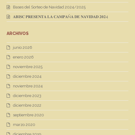
Bases del Sorteo de Navidad 2024/2025
𝐀𝐁𝐈𝐒𝐂 𝐏𝐑𝐄𝐒𝐄𝐍𝐓𝐀 𝐋𝐀 𝐂𝐀𝐌𝐏𝐀Ñ𝐀 𝐃𝐄 𝐍𝐀𝐕𝐈𝐃𝐀𝐃 𝟐𝟎𝟐4
ARCHIVOS
junio 2026
enero 2026
noviembre 2025
diciembre 2024
noviembre 2024
diciembre 2023
diciembre 2022
septiembre 2020
marzo 2020
diciembre 2019