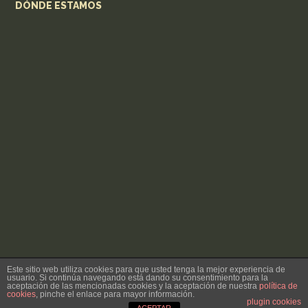
DÓNDE ESTAMOS
Este sitio web utiliza cookies para que usted tenga la mejor experiencia de
Copyright
ABISC CCA BAEZA.
2026 - Todos los derechos reservados
usuario. Si continúa navegando está dando su consentimiento para la
aceptación de las mencionadas cookies y la aceptación de nuestra
política de
cookies
, pinche el enlace para mayor información.
Aviso legal
Política de privacidad
Contacto
plugin cookies