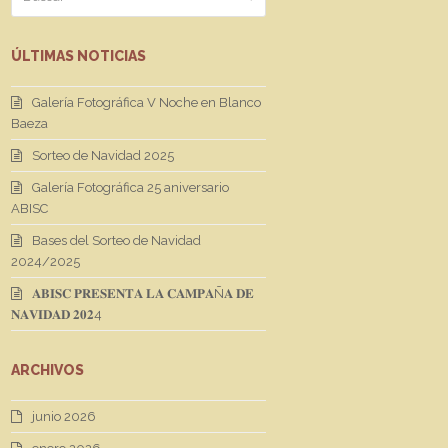
ÚLTIMAS NOTICIAS
Galería Fotográfica V Noche en Blanco
Baeza
Sorteo de Navidad 2025
Galería Fotográfica 25 aniversario
ABISC
Bases del Sorteo de Navidad
2024/2025
𝐀𝐁𝐈𝐒𝐂 𝐏𝐑𝐄𝐒𝐄𝐍𝐓𝐀 𝐋𝐀 𝐂𝐀𝐌𝐏𝐀Ñ𝐀 𝐃𝐄
𝐍𝐀𝐕𝐈𝐃𝐀𝐃 𝟐𝟎𝟐4
ARCHIVOS
junio 2026