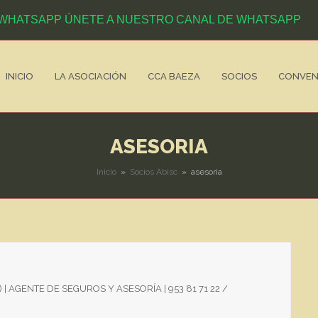
ÚNETE A NUESTRO CANAL DE WHATSAPP
INICIO
LA ASOCIACIÓN
CCA BAEZA
SOCIOS
CONVEN
ASESORIA
Inicio
»
Socios Abisc
»
asesoria
ÉN) | AGENTE DE SEGUROS Y ASESORÍA | 953 81 71 22 /