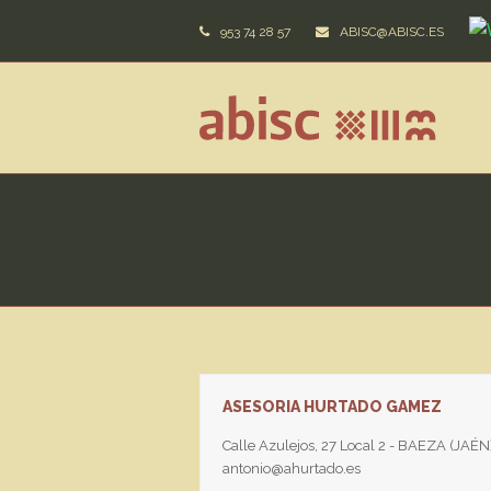
953 74 28 57
ABISC@ABISC.ES
ASESORIA HURTADO GAMEZ
Calle Azulejos, 27 Local 2 - BAEZA (JA
antonio@ahurtado.es