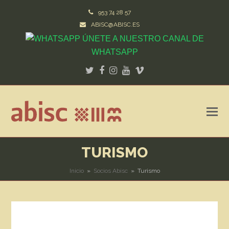
953 74 28 57
ABISC@ABISC.ES
ÚNETE A NUESTRO CANAL DE
WHATSAPP
Twitter
Facebook
Instagram
Youtube
Vimeo
TURISMO
Inicio
»
Socios Abisc
»
Turismo