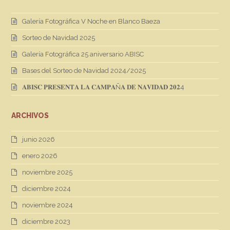
Galería Fotográfica V Noche en Blanco Baeza
Sorteo de Navidad 2025
Galería Fotográfica 25 aniversario ABISC
Bases del Sorteo de Navidad 2024/2025
𝐀𝐁𝐈𝐒𝐂 𝐏𝐑𝐄𝐒𝐄𝐍𝐓𝐀 𝐋𝐀 𝐂𝐀𝐌𝐏𝐀Ñ𝐀 𝐃𝐄 𝐍𝐀𝐕𝐈𝐃𝐀𝐃 𝟐𝟎𝟐4
ARCHIVOS
junio 2026
enero 2026
noviembre 2025
diciembre 2024
noviembre 2024
diciembre 2023