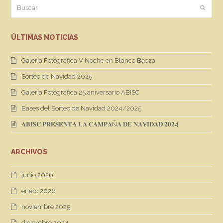
Buscar
Enviar
ÚLTIMAS NOTICIAS
Galería Fotográfica V Noche en Blanco Baeza
Sorteo de Navidad 2025
Galería Fotográfica 25 aniversario ABISC
Bases del Sorteo de Navidad 2024/2025
𝐀𝐁𝐈𝐒𝐂 𝐏𝐑𝐄𝐒𝐄𝐍𝐓𝐀 𝐋𝐀 𝐂𝐀𝐌𝐏𝐀Ñ𝐀 𝐃𝐄 𝐍𝐀𝐕𝐈𝐃𝐀𝐃 𝟐𝟎𝟐4
ARCHIVOS
junio 2026
enero 2026
noviembre 2025
diciembre 2024