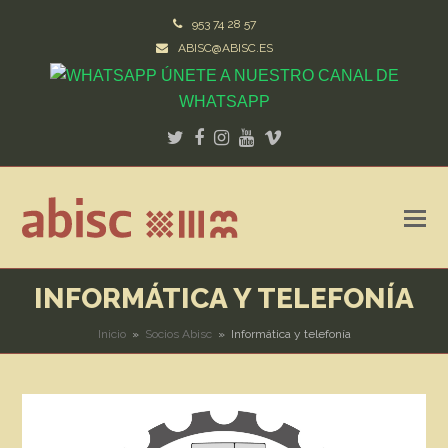
953 74 28 57
ABISC@ABISC.ES
ÚNETE A NUESTRO CANAL DE
WHATSAPP
Twitter
Facebook
Instagram
Youtube
Vimeo
INFORMÁTICA Y TELEFONÍA
Inicio
»
Socios Abisc
»
Informática y telefonía