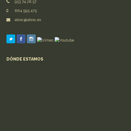
953 74 28 57
664 595 475
abisc@abisc.es
DÓNDE ESTAMOS