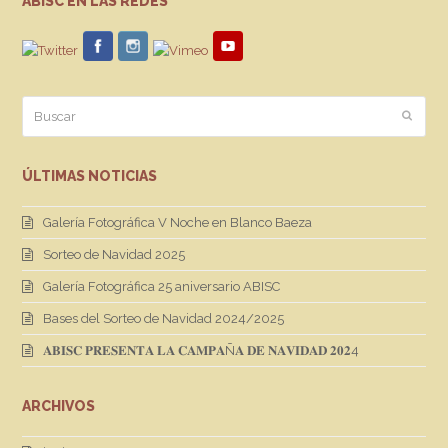
ABISC EN LAS REDES
Buscar
Enviar
ÚLTIMAS NOTICIAS
Galería Fotográfica V Noche en Blanco Baeza
Sorteo de Navidad 2025
Galería Fotográfica 25 aniversario ABISC
Bases del Sorteo de Navidad 2024/2025
𝐀𝐁𝐈𝐒𝐂 𝐏𝐑𝐄𝐒𝐄𝐍𝐓𝐀 𝐋𝐀 𝐂𝐀𝐌𝐏𝐀Ñ𝐀 𝐃𝐄 𝐍𝐀𝐕𝐈𝐃𝐀𝐃 𝟐𝟎𝟐4
ARCHIVOS