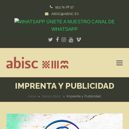
953 74 28 57
ABISC@ABISC.ES
ÚNETE A NUESTRO CANAL DE
WHATSAPP
Twitter
Facebook
Instagram
Youtube
Vimeo
IMPRENTA Y PUBLICIDAD
Inicio
»
Socios Abisc
»
Imprenta y Publicidad