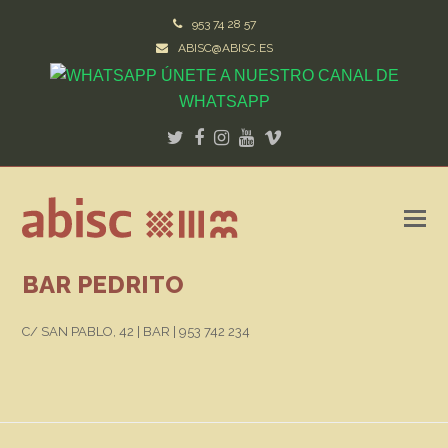
953 74 28 57
ABISC@ABISC.ES
ÚNETE A NUESTRO CANAL DE
WHATSAPP
Twitter
Facebook
Instagram
Youtube
Vimeo
BAR PEDRITO
C/ SAN PABLO, 42 | BAR | 953 742 234