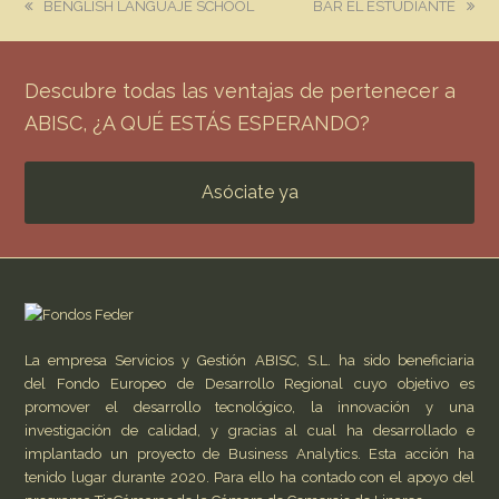
previous
next
BENGLISH LANGUAJE SCHOOL
BAR EL ESTUDIANTE
post:
post:
Descubre todas las ventajas de pertenecer a
ABISC, ¿A QUÉ ESTÁS ESPERANDO?
Asóciate ya
La empresa Servicios y Gestión ABISC, S.L. ha sido beneficiaria
del Fondo Europeo de Desarrollo Regional cuyo objetivo es
promover el desarrollo tecnológico, la innovación y una
investigación de calidad, y gracias al cual ha desarrollado e
implantado un proyecto de Business Analytics. Esta acción ha
tenido lugar durante 2020. Para ello ha contado con el apoyo del