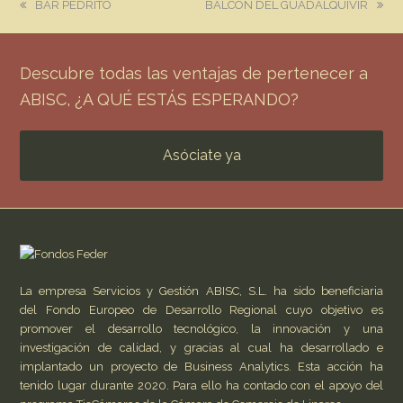
previous
next
BAR PEDRITO
BALCÓN DEL GUADALQUIVIR
post:
post:
Descubre todas las ventajas de pertenecer a
ABISC, ¿A QUÉ ESTÁS ESPERANDO?
Asóciate ya
La empresa Servicios y Gestión ABISC, S.L. ha sido beneficiaria
del Fondo Europeo de Desarrollo Regional cuyo objetivo es
promover el desarrollo tecnológico, la innovación y una
investigación de calidad, y gracias al cual ha desarrollado e
implantado un proyecto de Business Analytics. Esta acción ha
tenido lugar durante 2020. Para ello ha contado con el apoyo del