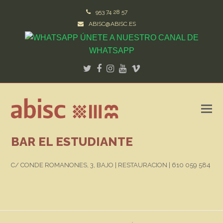
953 74 28 57
ABISC@ABISC.ES
ÚNETE A NUESTRO CANAL DE
WHATSAPP
Twitter
Facebook
Instagram
Youtube
Vimeo
BAR EL ESTUDIANTE
C/ CONDE ROMANONES, 3, BAJO | RESTAURACION | 610 059 584