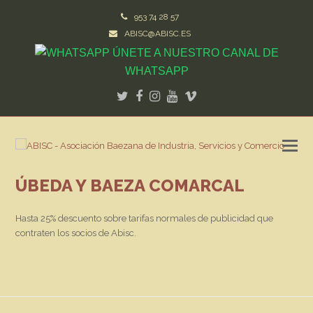
953 74 28 57
ABISC@ABISC.ES
ÚNETE A NUESTRO CANAL DE
WHATSAPP
Twitter
Facebook
Instagram
Youtube
Vimeo
ÚBEDA Y BAEZA COMARCAL
Hasta 25% descuento sobre tarifas normales de publicidad que
contraten los socios de Abisc.