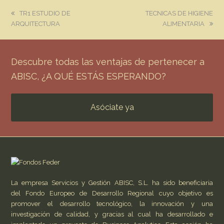
previous
next
TR1 ESTUDIO DE
TECNICAS DE HIGIENE
post:
post:
ARQUITECTURA
ALIMENTARIA
Descubre todas las ventajas de pertenecer a
ABISC, ¿A QUÉ ESTÁS ESPERANDO?
Asóciate ya
La empresa Servicios y Gestión ABISC, S.L. ha sido beneficiaria
del Fondo Europeo de Desarrollo Regional cuyo objetivo es
promover el desarrollo tecnológico, la innovación y una
investigación de calidad, y gracias al cual ha desarrollado e