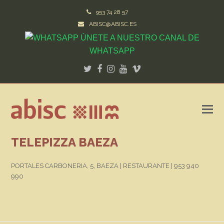
953 74 28 57
ABISC@ABISC.ES
ÚNETE A NUESTRO CANAL DE
WHATSAPP
Twitter
Facebook
Instagram
Youtube
Vimeo
TELEPIZZA BAEZA
PORTALES CARBONERIA, 5, BAEZA | RESTAURANTE | 953 940
990