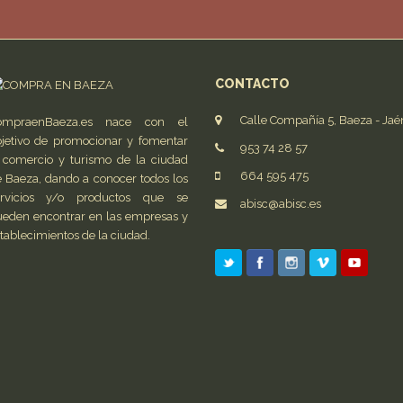
CONTACTO
Calle Compañía 5, Baeza - Jaé
ompraenBaeza.es nace con el
jetivo de promocionar y fomentar
953 74 28 57
 comercio y turismo de la ciudad
664 595 475
 Baeza, dando a conocer todos los
ervicios y/o productos que se
abisc@abisc.es
eden encontrar en las empresas y
tablecimientos de la ciudad.