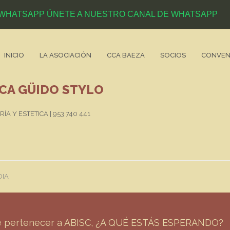
ÚNETE A NUESTRO CANAL DE WHATSAPP
INICIO
LA ASOCIACIÓN
CCA BAEZA
SOCIOS
CONVEN
ICA GÜIDO STYLO
A Y ESTETICA | 953 740 441
DIA
de pertenecer a ABISC, ¿A QUÉ ESTÁS ESPERANDO?