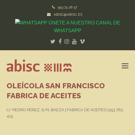
953 74 28 57
ABISC@ABISC.ES
ÚNETE A NUESTRO CANAL DE
WHATSAPP
Twitter
Facebook
Instagram
Youtube
Vimeo
OLEÍCOLA SAN FRANCISCO
FABRICA DE ACEITES
C/ PEDRO PEREZ, S/N, BAEZA | FABRICA DE ACEITES | 953 763
415