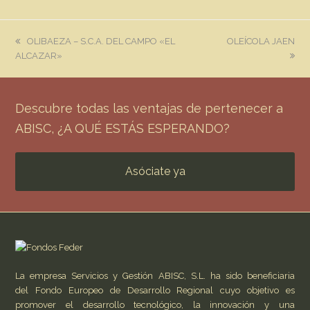
previous
next
OLIBAEZA – S.C.A. DEL CAMPO «EL
OLEÍCOLA JAEN
post:
post:
ALCAZAR»
Descubre todas las ventajas de pertenecer a
ABISC, ¿A QUÉ ESTÁS ESPERANDO?
Asóciate ya
La empresa Servicios y Gestión ABISC, S.L. ha sido beneficiaria
del Fondo Europeo de Desarrollo Regional cuyo objetivo es
promover el desarrollo tecnológico, la innovación y una