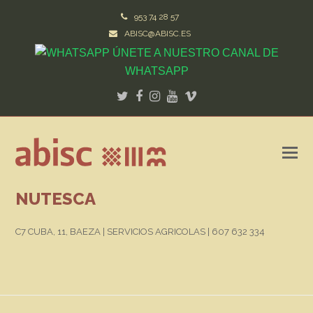
953 74 28 57
ABISC@ABISC.ES
ÚNETE A NUESTRO CANAL DE
WHATSAPP
Twitter
Facebook
Instagram
Youtube
Vimeo
NUTESCA
C7 CUBA, 11, BAEZA | SERVICIOS AGRICOLAS | 607 632 334