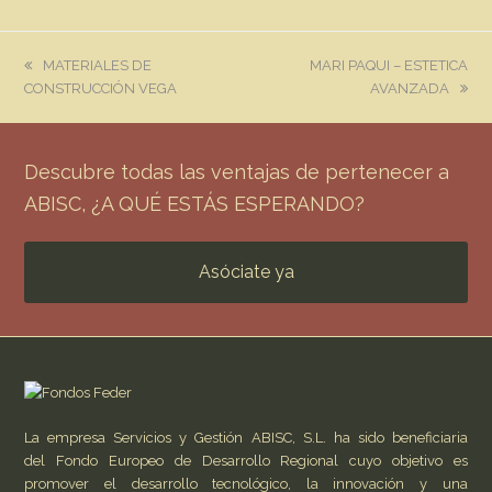
previous
next
MATERIALES DE
MARI PAQUI – ESTETICA
post:
post:
CONSTRUCCIÓN VEGA
AVANZADA
Descubre todas las ventajas de pertenecer a
ABISC, ¿A QUÉ ESTÁS ESPERANDO?
Asóciate ya
La empresa Servicios y Gestión ABISC, S.L. ha sido beneficiaria
del Fondo Europeo de Desarrollo Regional cuyo objetivo es
promover el desarrollo tecnológico, la innovación y una