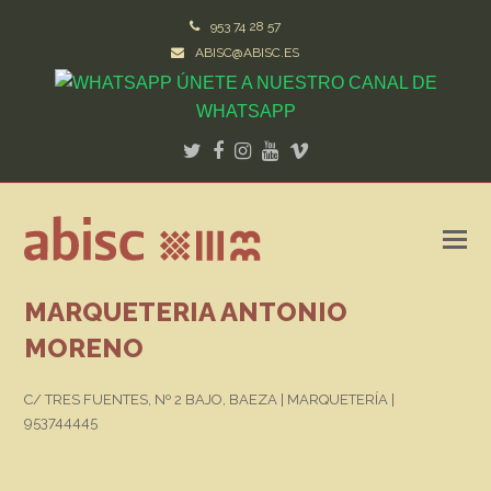
953 74 28 57
ABISC@ABISC.ES
ÚNETE A NUESTRO CANAL DE
WHATSAPP
Twitter
Facebook
Instagram
Youtube
Vimeo
MARQUETERIA ANTONIO
MORENO
C/ TRES FUENTES, Nº 2 BAJO, BAEZA | MARQUETERÍA |
953744445