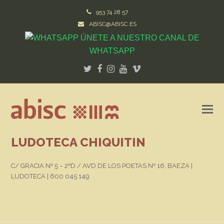
953 74 28 57
ABISC@ABISC.ES
ÚNETE A NUESTRO CANAL DE
WHATSAPP
Twitter
Facebook
Instagram
Youtube
Vimeo
LUDOTECA CHIQUITIN
C/ GRACIA Nº 5 – 2ºD / AVD DE LOS POETAS Nº 16, BAEZA |
LUDOTECA |
600 045 149