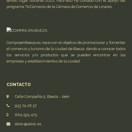
tenido lugar durante 2020. Para ello ha contado con el apoyo del
programa TicCámaras de la Cámara de Comercio de Linares.
CompraenBaeza.es nace con el objetivo de promocionar y fomentar
el comercio y turismo de la ciudad de Baeza, dando a conocer todos
los servicios y/o productos que se pueden encontrar en las
empresas y establecimientos de la ciudad.
CONTACTO
Calle Compañía 5, Baeza - Jaén
953 74 28 57
664 595 475
abisc@abisc.es