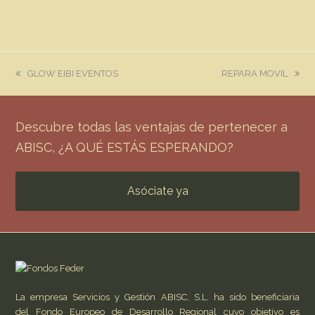
previous
next
GLOW EIBI EVENTOS
REPARA MOVIL
post:
post:
Descubre todas las ventajas de pertenecer a
ABISC, ¿A QUÉ ESTÁS ESPERANDO?
Asóciate ya
La empresa Servicios y Gestión ABISC, S.L. ha sido beneficiaria
del Fondo Europeo de Desarrollo Regional cuyo objetivo es