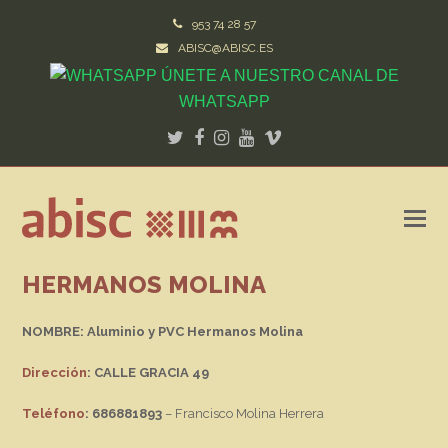
953 74 28 57
ABISC@ABISC.ES
ÚNETE A NUESTRO CANAL DE
WHATSAPP
Twitter
Facebook
Instagram
Youtube
Vimeo
HERMANOS MOLINA
NOMBRE: Aluminio y PVC Hermanos Molina
Dirección
: CALLE GRACIA 49
Teléfono
: 686881893
– Francisco Molina Herrera