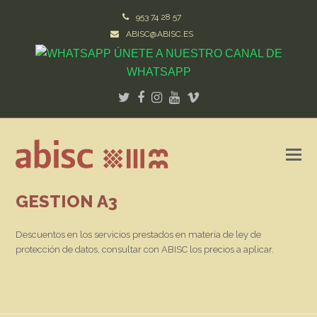
953 74 28 57
ABISC@ABISC.ES
ÚNETE A NUESTRO CANAL DE
WHATSAPP
Twitter
Facebook
Instagram
Youtube
Vimeo
GESTION A3
Descuentos en los servicios prestados en materia de ley de
protección de datos, consultar con ABISC los precios a aplicar.