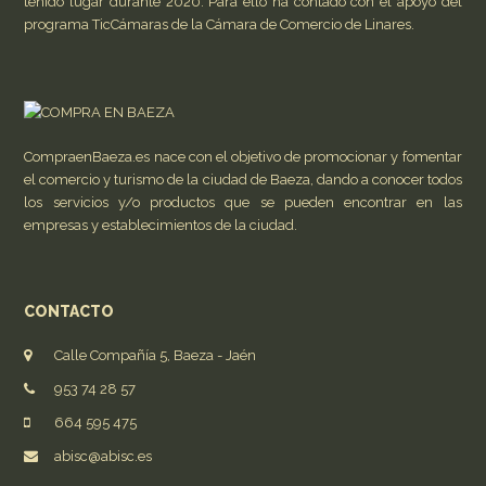
tenido lugar durante 2020. Para ello ha contado con el apoyo del
programa TicCámaras de la Cámara de Comercio de Linares.
CompraenBaeza.es nace con el objetivo de promocionar y fomentar
el comercio y turismo de la ciudad de Baeza, dando a conocer todos
los servicios y/o productos que se pueden encontrar en las
empresas y establecimientos de la ciudad.
CONTACTO
Calle Compañía 5, Baeza - Jaén
953 74 28 57
664 595 475
abisc@abisc.es