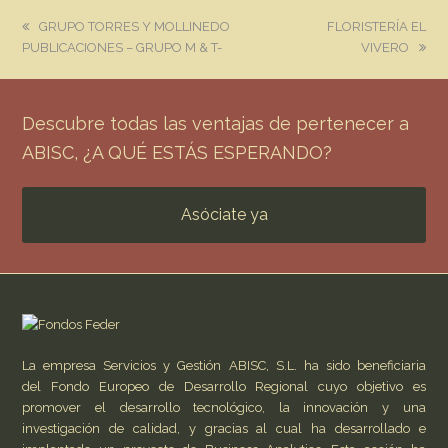
previous
next
GRUPO TORRES Y MOLLINEDO
FLORISTERÍA EL
post:
post:
PUBLICACIONES – GRUPO M & T-
VIVERO
Descubre todas las ventajas de pertenecer a
ABISC, ¿A QUÉ ESTÁS ESPERANDO?
Asóciate ya
La empresa Servicios y Gestión ABISC, S.L. ha sido beneficiaria
del Fondo Europeo de Desarrollo Regional cuyo objetivo es
promover el desarrollo tecnológico, la innovación y una
investigación de calidad, y gracias al cual ha desarrollado e