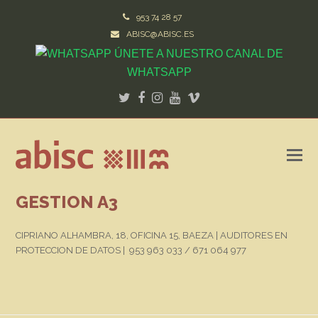
953 74 28 57
ABISC@ABISC.ES
ÚNETE A NUESTRO CANAL DE
WHATSAPP
Twitter
Facebook
Instagram
Youtube
Vimeo
GESTION A3
CIPRIANO ALHAMBRA, 18, OFICINA 15, BAEZA | AUDITORES EN
PROTECCION DE DATOS | 953 963 033 / 671 064 977