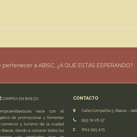
de pertenecer a ABISC, ¿A QUÉ ESTÁS ESPERANDO?
CONTACTO
Calle Compañía 5, Baeza - Jaé
ompraenBaeza.es nace con el
jetivo de promocionar y fomentar
953 74 28 57
 comercio y turismo de la ciudad
664 595 475
 Baeza, dando a conocer todos los
ervicios y/o productos que se