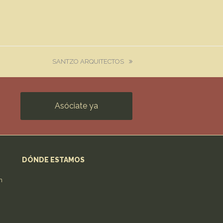
next
SANTZO ARQUITECTOS
post:
Asóciate ya
DÓNDE ESTAMOS
n