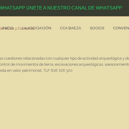
ÚNETE A NUESTRO CANAL DE WHATSAPP
INICIO
LA ASOCIACIÓN
CCA BAEZA
SOCIOS
CONVEN
as cuestiones relacionadas con cualquier tipo de actividad arqueológica y de
ntrol de movimientos de tierra, excavaciones arqueológicas, asesoramiento 
uesta en valor patrimonial. TLF 618 726 320