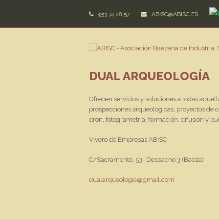
953 74 28 57
ABISC@ABISC.ES
DUAL ARQUEOLOGÍA
Ofrecen servicios y soluciones a todas aquell
prospecciones arqueológicas, proyectos de co
dron, fotogrametría, formación, difusión y p
Vivero de Empresas ABISC
C/Sacramento, 53- Despacho 3 (Baeza)
dualarqueologia@gmail.com