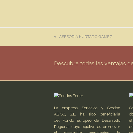
previous
ASESORIA HURTADO GAMEZ
post:
Descubre todas las ventajas 
La empresa Servicios y Gestión
C
ABISC, S.L. ha sido beneficiaria
ob
del Fondo Europeo de Desarrollo
el
Regional cuyo objetivo es promover
de
el desarrollo tecnológico, la
s