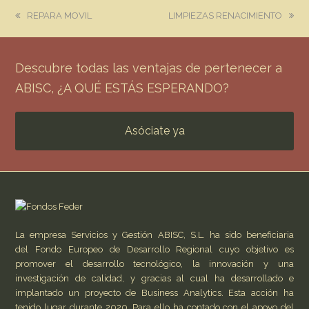
previous
next
REPARA MOVIL
LIMPIEZAS RENACIMIENTO
post:
post:
Descubre todas las ventajas de pertenecer a
ABISC, ¿A QUÉ ESTÁS ESPERANDO?
Asóciate ya
La empresa Servicios y Gestión ABISC, S.L. ha sido beneficiaria
del Fondo Europeo de Desarrollo Regional cuyo objetivo es
promover el desarrollo tecnológico, la innovación y una
investigación de calidad, y gracias al cual ha desarrollado e
implantado un proyecto de Business Analytics. Esta acción ha
tenido lugar durante 2020. Para ello ha contado con el apoyo del