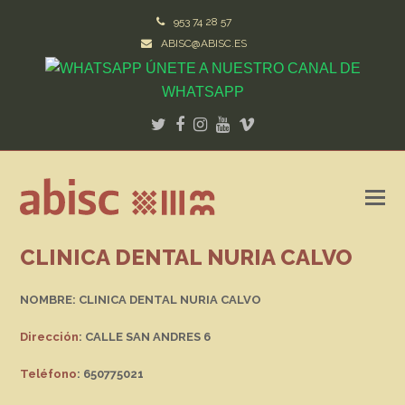
953 74 28 57
ABISC@ABISC.ES
ÚNETE A NUESTRO CANAL DE
WHATSAPP
Twitter
Facebook
Instagram
Youtube
Vimeo
CLINICA DENTAL NURIA CALVO
NOMBRE: CLINICA DENTAL NURIA CALVO
Dirección
: CALLE SAN ANDRES 6
Teléfono
: 650775021