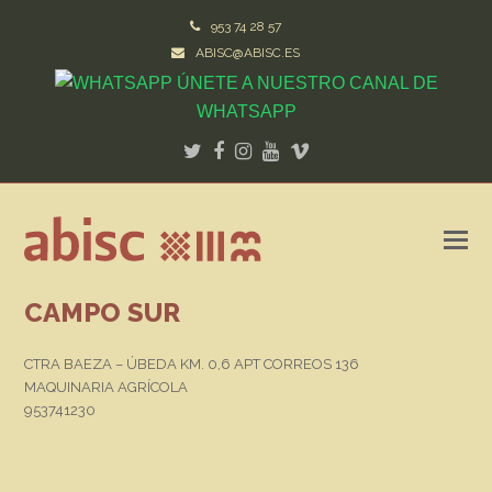
953 74 28 57
ABISC@ABISC.ES
ÚNETE A NUESTRO CANAL DE
WHATSAPP
Twitter
Facebook
Instagram
Youtube
Vimeo
CAMPO SUR
CTRA BAEZA – ÚBEDA KM. 0,6 APT CORREOS 136
MAQUINARIA AGRÍCOLA
953741230