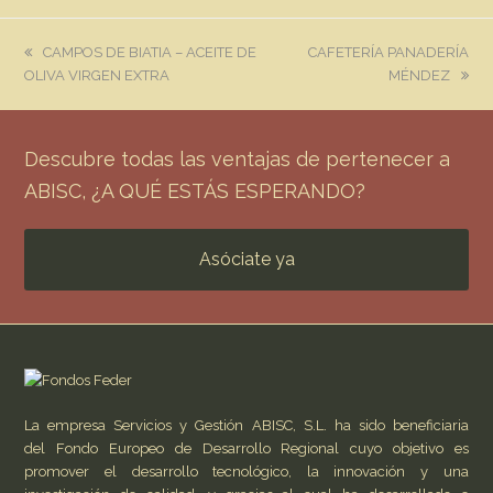
previous
next
CAMPOS DE BIATIA – ACEITE DE
CAFETERÍA PANADERÍA
post:
post:
OLIVA VIRGEN EXTRA
MÉNDEZ
Descubre todas las ventajas de pertenecer a
ABISC, ¿A QUÉ ESTÁS ESPERANDO?
Asóciate ya
La empresa Servicios y Gestión ABISC, S.L. ha sido beneficiaria
del Fondo Europeo de Desarrollo Regional cuyo objetivo es
promover el desarrollo tecnológico, la innovación y una