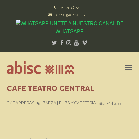
953 74 28 57
ABISC@ABISC.ES
ÚNETE A NUESTRO CANAL DE
WHATSAPP
Twitter
Facebook
Instagram
Youtube
Vimeo
CAFE TEATRO CENTRAL
C/ BARRERAS, 19, BAEZA | PUBS Y CAFETERIA | 953 744 355