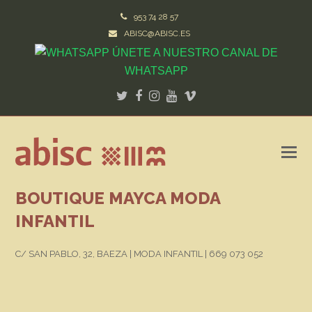
953 74 28 57
ABISC@ABISC.ES
ÚNETE A NUESTRO CANAL DE
WHATSAPP
Twitter
Facebook
Instagram
Youtube
Vimeo
BOUTIQUE MAYCA MODA
INFANTIL
C/ SAN PABLO, 32, BAEZA | MODA INFANTIL |
669 073 052