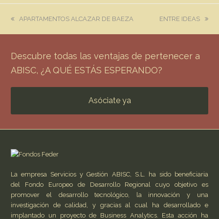
previous
next
APARTAMENTOS ALCAZAR DE BAEZA
ENTRE IDEAS
post:
post:
Descubre todas las ventajas de pertenecer a
ABISC, ¿A QUÉ ESTÁS ESPERANDO?
Asóciate ya
La empresa Servicios y Gestión ABISC, S.L. ha sido beneficiaria
del Fondo Europeo de Desarrollo Regional cuyo objetivo es
promover el desarrollo tecnológico, la innovación y una
investigación de calidad, y gracias al cual ha desarrollado e
implantado un proyecto de Business Analytics. Esta acción ha