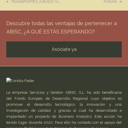
previous
next
TRANSPORTES JURADO S.L.
FAISAN
post:
post:
Descubre todas las ventajas de pertenecer a
ABISC, ¿A QUÉ ESTÁS ESPERANDO?
Asóciate ya
La empresa Servicios y Gestión ABISC, S.L. ha sido beneficiaria
del Fondo Europeo de Desarrollo Regional cuyo objetivo es
promover el desarrollo tecnológico, la innovación y una
investigación de calidad, y gracias al cual ha desarrollado e
implantado un proyecto de Business Analytics. Esta acción ha
tenido lugar durante 2020. Para ello ha contado con el apoyo del