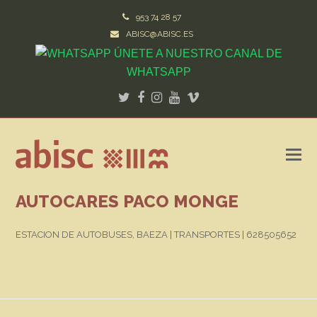
953 74 28 57
ABISC@ABISC.ES
ÚNETE A NUESTRO CANAL DE
WHATSAPP
Twitter
Facebook
Instagram
Youtube
Vimeo
AUTOCARES PACO MONGE
ESTACION DE AUTOBUSES, BAEZA | TRANSPORTES |
628505652