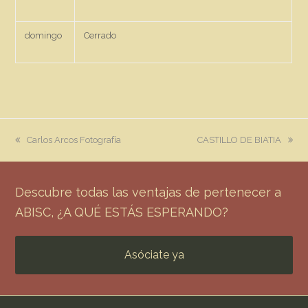
domingo
Cerrado
previous
next
Carlos Arcos Fotografía
CASTILLO DE BIATIA
post:
post:
Descubre todas las ventajas de pertenecer a
ABISC, ¿A QUÉ ESTÁS ESPERANDO?
Asóciate ya