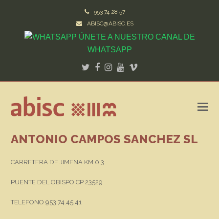
953 74 28 57
ABISC@ABISC.ES
ÚNETE A NUESTRO CANAL DE
WHATSAPP
Twitter
Facebook
Instagram
Youtube
Vimeo
ANTONIO CAMPOS SANCHEZ SL
CARRETERA DE JIMENA KM 0.3
PUENTE DEL OBISPO CP 23529
TELEFONO 953.74.45.41