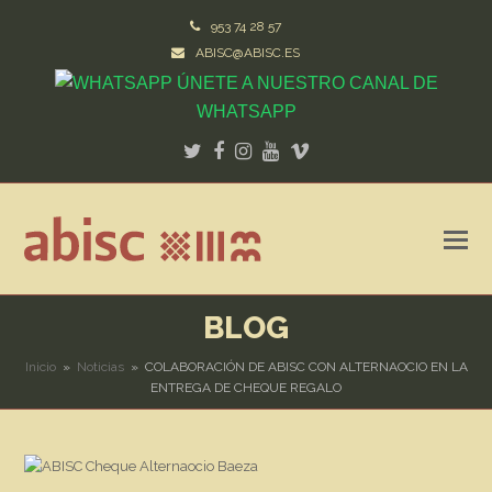
953 74 28 57
ABISC@ABISC.ES
ÚNETE A NUESTRO CANAL DE
WHATSAPP
Twitter
Facebook
Instagram
Youtube
Vimeo
BLOG
Inicio
»
Noticias
»
COLABORACIÓN DE ABISC CON ALTERNAOCIO EN LA
ENTREGA DE CHEQUE REGALO