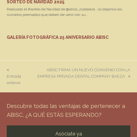
SORTEO DE NAVIDAD 2025
Realizado el #sorteo de Navidad de @abisc_ccabaeza , os dejamos los
números premiados que deben de venir con su…
GALERÍA FOTOGRÁFICA 25 ANIVERSARIO ABISC
previous
next
ABISC FIRMA UN NUEVO CONVENIO CON LA
post:
post:
Entrada
EMPRESA PRIVADA DENTAL COMPANY BAEZA
anterior
Descubre todas las ventajas de pertenecer a
ABISC, ¿A QUÉ ESTÁS ESPERANDO?
Asóciate ya